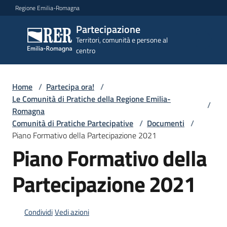
Vai al contenuto
Vai alla navigazione
Vai al footer
Regione Emilia-Romagna
Partecipazione
Partecipazione
Territori, comunità e persone al
Territori, comunità e
centro
persone al centro
Home
/
Partecipa ora!
/
Argomenti
Le Comunità di Pratiche della Regione Emilia-
/
Romagna
Comunità di Pratiche Partecipative
/
Documenti
/
Novità
Piano Formativo della Partecipazione 2021
Piano Formativo della
Partecipazione 2021
Servizi
Leggi
Condividi
Vedi azioni
Atti