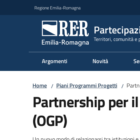
Vai al contenuto
Vai alla navigazione
Vai al footer
Regione Emilia-Romagna
Partecipaz
Territori, comunità e 
Argomenti
Novità
Se
Home
Piani Programmi Progetti
Partn
/
/
Partnership per i
(OGP)
Un nuovo modo di relazionarsi tra istituzioni e 