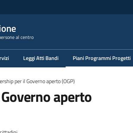
ione
persone al centro
rvizi
Leggi Atti Bandi
Piani Programmi Progetti
Menu selezionato
ership per il Governo aperto (OGP)
l Governo aperto
cittadini