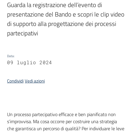
Bandi
Guarda la registrazione dell’evento di 
presentazione del Bando e scopri le clip video 
Piani
di supporto alla progettazione dei processi 
Programmi
Progetti
partecipativi
Menu selezionato
Data
:
09 luglio 2024
Partecipa
Condividi
Vedi azioni
Seguici
su
Introduzione
Un processo partecipativo efficace e ben pianificato non
s’improvvisa. Ma cosa occorre per costruire una strategia
che garantisca un percorso di qualità? Per individuare le leve