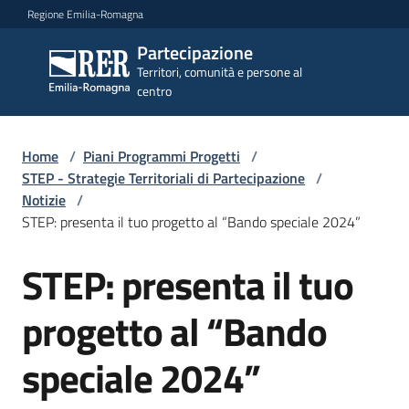
Vai al contenuto
Vai alla navigazione
Vai al footer
Regione Emilia-Romagna
Partecipazione
Partecipazione
Territori, comunità e persone al
Territori, comunità e
centro
persone al centro
Home
/
Piani Programmi Progetti
/
Argomenti
STEP - Strategie Territoriali di Partecipazione
/
Notizie
/
STEP: presenta il tuo progetto al “Bando speciale 2024”
Novità
STEP: presenta il tuo
Salta al contenuto
progetto al “Bando
Servizi
speciale 2024”
Leggi
Atti